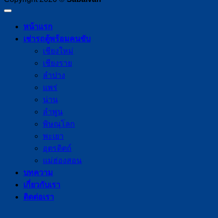
หน้าแรก
เช่ารถตู้พร้อมคนขับ
เชียงใหม่
เชียงราย
ลำปาง
แพร่
น่าน
ลำพูน
พิษณุโลก
พะเยา
อุตรดิตถ์
แม่ฮ่องสอน
บทความ
เกี่ยวกับเรา
ติดต่อเรา