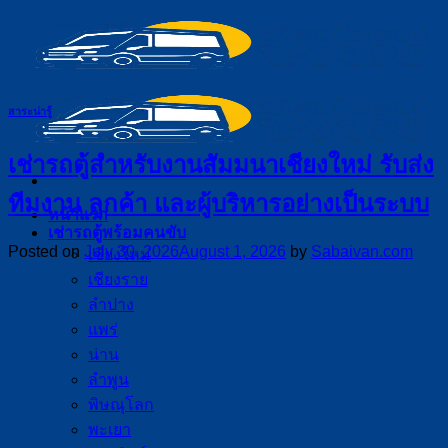
Skip
to
content
สาระน่ารู้
เช่ารถตู้สำหรับงานสัมมนาเชียงใหม่ รับส่ง
ทีมงาน ลูกค้า และผู้บริหารอย่างเป็นระบบ
หน้าแรก
เช่ารถตู้พร้อมคนขับ
Posted on
July 30, 2026
August 1, 2026
by
Sabaivan.com
เชียงใหม่
เชียงราย
ลำปาง
แพร่
น่าน
ลำพูน
พิษณุโลก
พะเยา