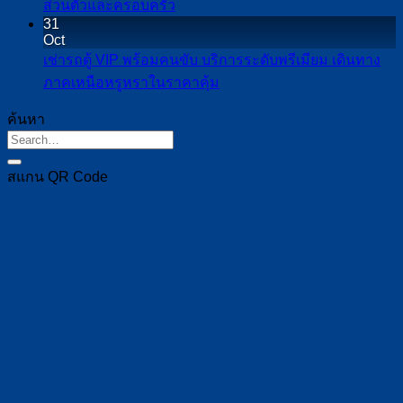
No
ส่วนตัวและครอบครัว
เชียงใหม่
และ
Comments
ตู้
เชียงใหม่
31
on
เหมาะ
ผู้
Oct
เชียงใหม่
เที่ยว
เช่า
กับ
บริหาร
เช่ารถตู้ VIP พร้อมคนขับ บริการระดับพรีเมียม เดินทาง
ไป
สบาย
รถ
เที่ยว
No
อย่าง
ภาคเหนือหรูหราในราคาคุ้ม
ปาย
ไม่
Comments
ตู้
รอบ
เป็น
เดิน
on
ต้อง
ค้นหา
รับ
เมือง
ระบบ
เช่า
ทาง
กังวล
ส่ง
รับ
รถ
สบาย
เรื่อง
สนาม
ส่ง
ตู้
สแกน QR Code
ขึ้น
เส้น
บิน
สนาม
VIP
กับ
ทาง
เชียงใหม่
บิน
พร้อม
คน
เดิน
และ
คน
ขับ
ทาง
ทริป
ขับ
ที่
ต่อ
ใกล้
บริการ
ชำนาญ
สะดวก
เคียง
ระดับ
เส้น
ทั้ง
พรีเมียม
ทาง
ทริป
เดิน
ส่วน
ทาง
ตัว
ภาค