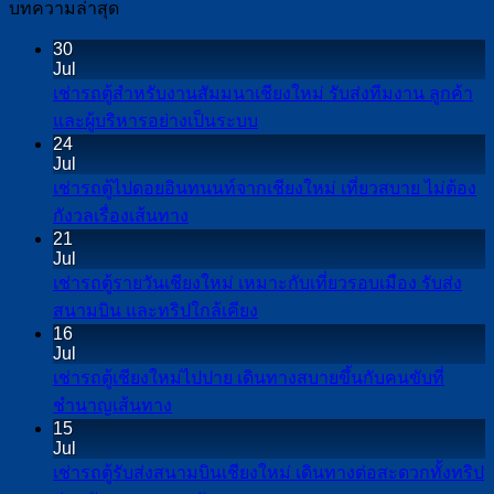
บทความล่าสุด
30
Jul
เช่ารถตู้สำหรับงานสัมมนาเชียงใหม่ รับส่งทีมงาน ลูกค้า
No
และผู้บริหารอย่างเป็นระบบ
Comments
24
on
Jul
เช่า
เช่ารถตู้ไปดอยอินทนนท์จากเชียงใหม่ เที่ยวสบาย ไม่ต้อง
รถ
No
กังวลเรื่องเส้นทาง
Comments
ตู้
21
on
Jul
สำหรับ
เช่า
เช่ารถตู้รายวันเชียงใหม่ เหมาะกับเที่ยวรอบเมือง รับส่ง
งาน
รถ
No
สนามบิน และทริปใกล้เคียง
สัมมนา
Comments
ตู้
16
เชียงใหม่
on
Jul
ไป
เช่า
รับ
เช่ารถตู้เชียงใหม่ไปปาย เดินทางสบายขึ้นกับคนขับที่
ดอย
รถ
ส่ง
No
ชำนาญเส้นทาง
อิน
Comments
ตู้
ทีม
15
on
ทน
Jul
ราย
งาน
เช่า
นท์
เช่ารถตู้รับส่งสนามบินเชียงใหม่ เดินทางต่อสะดวกทั้งทริป
วัน
ลูกค้า
รถ
จาก