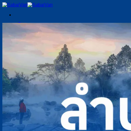
Skip
to
content
หน้าแรก
เช่ารถตู้พร้อมคนขับ
เชียงใหม่
เชียงราย
ลำปาง
แพร่
น่าน
ลำพูน
พิษณุโลก
พะเยา
อุตรดิตถ์
แม่ฮ่องสอน
บทความ
เกี่ยวกับเรา
ติดต่อเรา