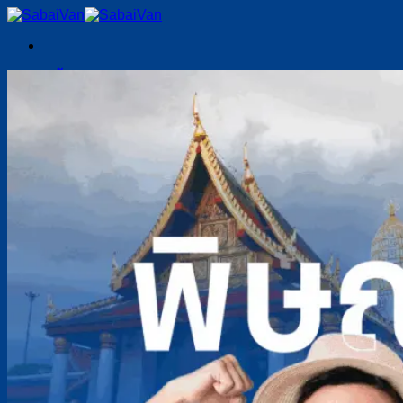
Skip
to
content
หน้าแรก
เช่ารถตู้พร้อมคนขับ
เชียงใหม่
เชียงราย
ลำปาง
แพร่
น่าน
ลำพูน
พิษณุโลก
พะเยา
อุตรดิตถ์
แม่ฮ่องสอน
บทความ
เกี่ยวกับเรา
ติดต่อเรา