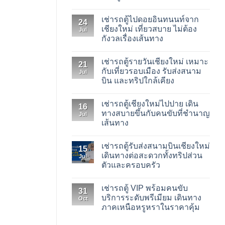
No
Comments
เช่ารถตู้ไปดอยอินทนนท์จาก
on
24
เช่า
เชียงใหม่ เที่ยวสบาย ไม่ต้อง
Jul
รถ
กังวลเรื่องเส้นทาง
ตู้
สำหรับ
No
งาน
Comments
สัมมนา
เช่ารถตู้รายวันเชียงใหม่ เหมาะ
on
21
เชียงใหม่
เช่า
กับเที่ยวรอบเมือง รับส่งสนาม
รับ
Jul
รถ
ส่ง
บิน และทริปใกล้เคียง
ตู้
ทีม
ไป
งาน
No
ดอย
ลูกค้า
Comments
อิน
เช่ารถตู้เชียงใหม่ไปปาย เดิน
on
และ
16
ทน
เช่า
ผู้
ทางสบายขึ้นกับคนขับที่ชำนาญ
นท์
Jul
รถ
บริหาร
จาก
เส้นทาง
ตู้
อย่าง
เชียงใหม่
ราย
เป็น
เที่ยว
No
วัน
ระบบ
สบาย
Comments
เชียงใหม่
เช่ารถตู้รับส่งสนามบินเชียงใหม่
on
ไม่
15
เหมาะ
เช่า
ต้อง
เดินทางต่อสะดวกทั้งทริปส่วน
กับ
Jul
รถ
กังวล
เที่ยว
ตัวและครอบครัว
ตู้
เรื่อง
รอบ
เชียงใหม่
เส้น
เมือง
No
ไป
ทาง
รับ
Comments
ปาย
เช่ารถตู้ VIP พร้อมคนขับ
on
ส่ง
31
เดิน
เช่า
สนาม
บริการระดับพรีเมียม เดินทาง
ทาง
Oct
รถ
บิน
สบาย
ภาคเหนือหรูหราในราคาคุ้ม
ตู้
และ
ขึ้น
รับ
ทริป
กับ
No
ส่ง
ใกล้
คน
Comments