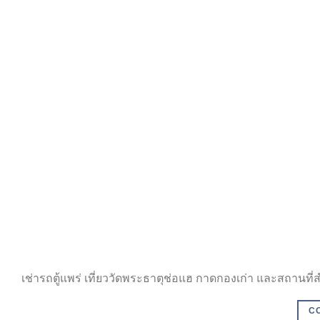
เช่ารถตู้แพร่ เที่ยววัดพระธาตุช่อแฮ กาดกองเก่า และสถานที่ส
C