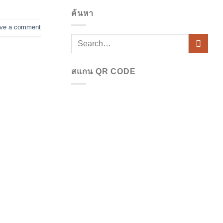
สนาม
เคียง
on
ขับ
บิน
เช่า
ค้นหา
ที่
เชียงใหม่
รถ
ชำนาญ
เดิน
ตู้
เส้น
ve a comment
ทาง
VIP
ทาง
ต่อ
พร้อม
สะดวก
คน
ทั้ง
ขับ
ทริป
บริการ
ส่วน
ระดับ
ตัว
พรีเมียม
สแกน QR CODE
และ
เดิน
ครอบครัว
ทาง
ภาค
เหนือ
หรูหรา
ใน
ราคา
คุ้ม