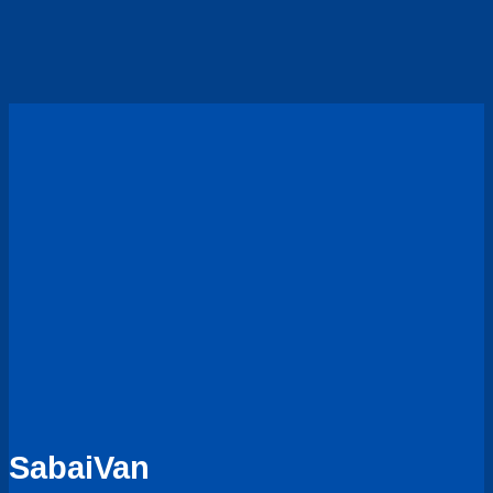
ทาง
ทริป
เดิน
ส่วน
ทาง
ตัว
ภาค
และ
เหนือ
ครอบครัว
หรูหรา
ใน
ราคา
คุ้ม
SabaiVan