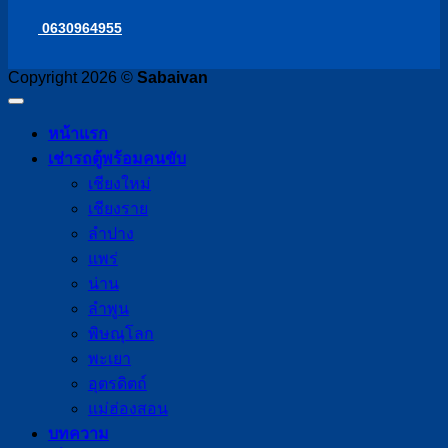
0630964955
Copyright 2026 ©
Sabaivan
หน้าแรก
เช่ารถตู้พร้อมคนขับ
เชียงใหม่
เชียงราย
ลำปาง
แพร่
น่าน
ลำพูน
พิษณุโลก
พะเยา
อุตรดิตถ์
แม่ฮ่องสอน
บทความ