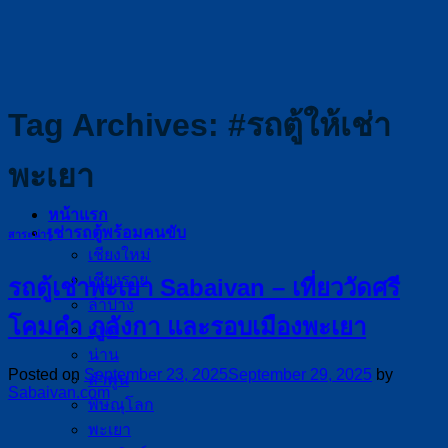
Skip
to
content
Tag Archives:
#รถตู้ให้เช่า
พะเยา
หน้าแรก
เช่ารถตู้พร้อมคนขับ
สาระน่ารู้
เชียงใหม่
เชียงราย
รถตู้เช่าพะเยา Sabaivan – เที่ยววัดศรี
ลำปาง
โคมคำ ภูลังกา และรอบเมืองพะเยา
แพร่
น่าน
Posted on
September 23, 2025
September 29, 2025
by
ลำพูน
Sabaivan.com
พิษณุโลก
พะเยา