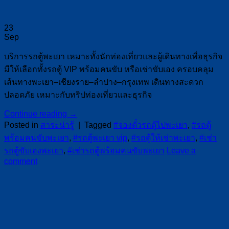
23
Sep
บริการรถตู้พะเยา เหมาะทั้งนักท่องเที่ยวและผู้เดินทางเพื่อธุรกิจ
มีให้เลือกทั้งรถตู้ VIP พร้อมคนขับ หรือเช่าขับเอง ครอบคลุม
เส้นทางพะเยา–เชียงราย–ลำปาง–กรุงเทพ เดินทางสะดวก
ปลอดภัย เหมาะกับทริปท่องเที่ยวและธุรกิจ
Continue reading
→
Posted in
สาระน่ารู้
|
Tagged
#จองตั๋วรถตู้ไปพะเยา
,
#รถตู้
พร้อมคนขับพะเยา
,
#รถตู้พะเยา vip
,
#รถตู้ให้เช่าพะเยา
,
#เช่า
รถตู้ขับเองพะเยา
,
#เช่ารถตู้พร้อมคนขับพะเยา
Leave a
comment