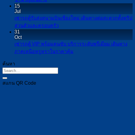
อิน
Comments
ตู้
ทีม
15
on
ทน
Jul
ราย
งาน
เช่า
นท์
เช่ารถตู้รับส่งสนามบินเชียงใหม่ เดินทางต่อสะดวกทั้งทริป
วัน
ลูกค้า
รถ
จาก
No
ส่วนตัวและครอบครัว
เชียงใหม่
และ
Comments
ตู้
เชียงใหม่
31
on
เหมาะ
ผู้
Oct
เชียงใหม่
เที่ยว
เช่า
กับ
บริหาร
เช่ารถตู้ VIP พร้อมคนขับ บริการระดับพรีเมียม เดินทาง
ไป
สบาย
รถ
เที่ยว
No
อย่าง
ภาคเหนือหรูหราในราคาคุ้ม
ปาย
ไม่
Comments
ตู้
รอบ
เป็น
เดิน
on
ต้อง
ค้นหา
รับ
เมือง
ระบบ
เช่า
ทาง
กังวล
ส่ง
รับ
รถ
สบาย
เรื่อง
สนาม
ส่ง
ตู้
สแกน QR Code
ขึ้น
เส้น
บิน
สนาม
VIP
กับ
ทาง
เชียงใหม่
บิน
พร้อม
คน
เดิน
และ
คน
ขับ
ทาง
ทริป
ขับ
ที่
ต่อ
ใกล้
บริการ
ชำนาญ
สะดวก
เคียง
ระดับ
เส้น
ทั้ง
พรีเมียม