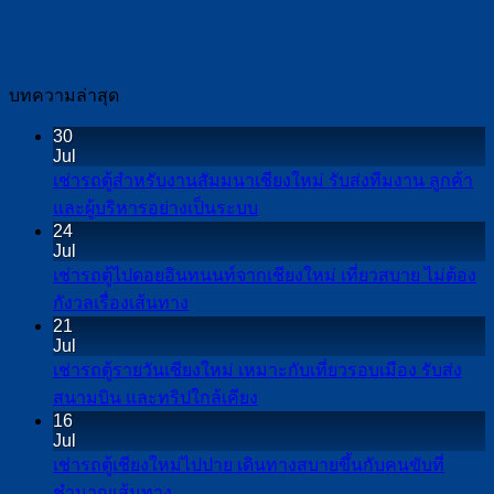
บทความล่าสุด
30
Jul
เช่ารถตู้สำหรับงานสัมมนาเชียงใหม่ รับส่งทีมงาน ลูกค้า
No
และผู้บริหารอย่างเป็นระบบ
Comments
24
on
Jul
เช่า
เช่ารถตู้ไปดอยอินทนนท์จากเชียงใหม่ เที่ยวสบาย ไม่ต้อง
รถ
No
กังวลเรื่องเส้นทาง
Comments
ตู้
21
on
Jul
สำหรับ
เช่า
เช่ารถตู้รายวันเชียงใหม่ เหมาะกับเที่ยวรอบเมือง รับส่ง
งาน
รถ
No
สนามบิน และทริปใกล้เคียง
สัมมนา
Comments
ตู้
16
เชียงใหม่
on
Jul
ไป
เช่า
รับ
เช่ารถตู้เชียงใหม่ไปปาย เดินทางสบายขึ้นกับคนขับที่
ดอย
รถ
ส่ง
No
ชำนาญเส้นทาง