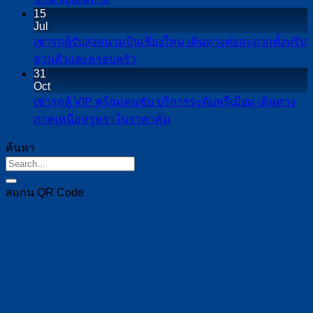
อิน
Comments
ตู้
ทีม
15
on
ทน
Jul
ราย
งาน
เช่า
นท์
เช่ารถตู้รับส่งสนามบินเชียงใหม่ เดินทางต่อสะดวกทั้งทริป
วัน
ลูกค้า
รถ
จาก
No
ส่วนตัวและครอบครัว
เชียงใหม่
และ
Comments
ตู้
เชียงใหม่
31
on
เหมาะ
ผู้
Oct
เชียงใหม่
เที่ยว
เช่า
กับ
บริหาร
เช่ารถตู้ VIP พร้อมคนขับ บริการระดับพรีเมียม เดินทาง
ไป
สบาย
รถ
เที่ยว
No
อย่าง
ภาคเหนือหรูหราในราคาคุ้ม
ปาย
ไม่
Comments
ตู้
รอบ
เป็น
เดิน
on
ต้อง
ค้นหา
รับ
เมือง
ระบบ
เช่า
ทาง
กังวล
ส่ง
รับ
รถ
สบาย
เรื่อง
สนาม
ส่ง
ตู้
สแกน QR Code
ขึ้น
เส้น
บิน
สนาม
VIP
กับ
ทาง
เชียงใหม่
บิน
พร้อม
คน
เดิน
และ
คน
ขับ
ทาง
ทริป
ขับ
ที่
ต่อ
ใกล้
บริการ
ชำนาญ
สะดวก
เคียง
ระดับ
เส้น
ทั้ง
พรีเมียม