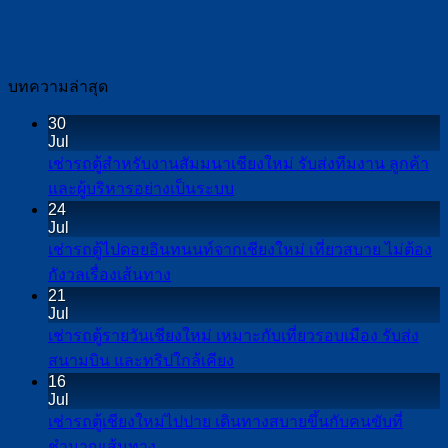
บทความล่าสุด
30
Jul
เช่ารถตู้สำหรับงานสัมมนาเชียงใหม่ รับส่งทีมงาน ลูกค้า
No
และผู้บริหารอย่างเป็นระบบ
Comments
24
on
Jul
เช่า
เช่ารถตู้ไปดอยอินทนนท์จากเชียงใหม่ เที่ยวสบาย ไม่ต้อง
รถ
No
กังวลเรื่องเส้นทาง
Comments
ตู้
21
on
Jul
สำหรับ
เช่า
เช่ารถตู้รายวันเชียงใหม่ เหมาะกับเที่ยวรอบเมือง รับส่ง
งาน
รถ
No
สนามบิน และทริปใกล้เคียง
สัมมนา
Comments
ตู้
16
เชียงใหม่
on
Jul
ไป
เช่า
รับ
เช่ารถตู้เชียงใหม่ไปปาย เดินทางสบายขึ้นกับคนขับที่
ดอย
รถ
ส่ง
No
ชำนาญเส้นทาง