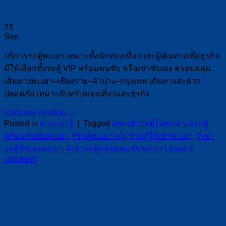
23
Sep
บริการรถตู้พะเยา เหมาะทั้งนักท่องเที่ยวและผู้เดินทางเพื่อธุรกิจ
มีให้เลือกทั้งรถตู้ VIP พร้อมคนขับ หรือเช่าขับเอง ครอบคลุม
เส้นทางพะเยา–เชียงราย–ลำปาง–กรุงเทพ เดินทางสะดวก
ปลอดภัย เหมาะกับทริปท่องเที่ยวและธุรกิจ
Continue reading
→
Posted in
สาระน่ารู้
|
Tagged
#จองตั๋วรถตู้ไปพะเยา
,
#รถตู้
พร้อมคนขับพะเยา
,
#รถตู้พะเยา vip
,
#รถตู้ให้เช่าพะเยา
,
#เช่า
รถตู้ขับเองพะเยา
,
#เช่ารถตู้พร้อมคนขับพะเยา
Leave a
comment