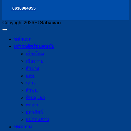
0630964955
Copyright 2026 ©
Sabaivan
หน้าแรก
เช่ารถตู้พร้อมคนขับ
เชียงใหม่
เชียงราย
ลำปาง
แพร่
น่าน
ลำพูน
พิษณุโลก
พะเยา
อุตรดิตถ์
แม่ฮ่องสอน
บทความ