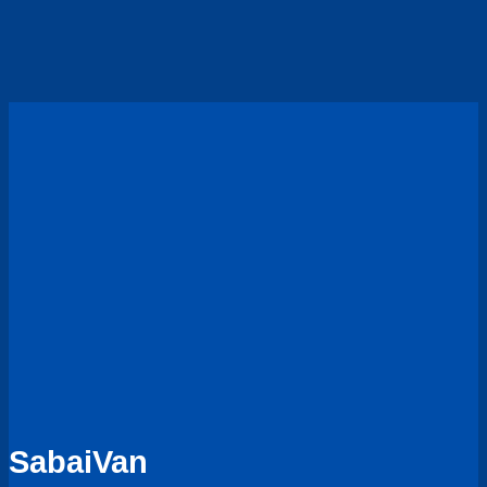
ทาง
ทริป
เดิน
ส่วน
ทาง
ตัว
ภาค
และ
เหนือ
ครอบครัว
หรูหรา
ใน
ราคา
คุ้ม
SabaiVan