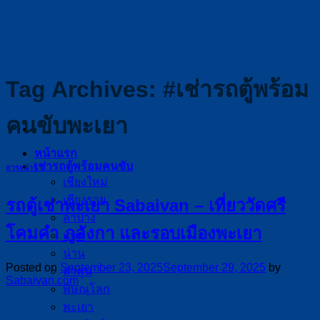
Skip
to
content
Tag Archives:
#เช่ารถตู้พร้อม
คนขับพะเยา
หน้าแรก
เช่ารถตู้พร้อมคนขับ
สาระน่ารู้
เชียงใหม่
เชียงราย
รถตู้เช่าพะเยา Sabaivan – เที่ยววัดศรี
ลำปาง
โคมคำ ภูลังกา และรอบเมืองพะเยา
แพร่
น่าน
Posted on
September 23, 2025
September 29, 2025
by
ลำพูน
Sabaivan.com
พิษณุโลก
พะเยา