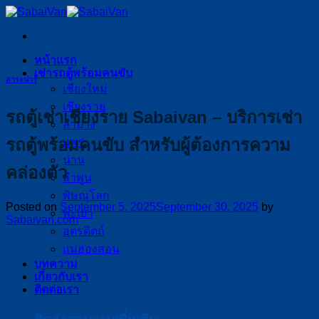
Skip
to
content
หน้าแรก
เช่ารถตู้พร้อมคนขับ
สาระน่ารู้
เชียงใหม่
เชียงราย
รถตู้เช่าเชียงราย Sabaivan – บริการเช่า
ลำปาง
รถตู้พร้อมคนขับ สำหรับผู้ต้องการความ
แพร่
น่าน
คล่องตัว
ลำพูน
พิษณุโลก
Posted on
September 5, 2025
September 30, 2025
by
พะเยา
Sabaivan.com
อุตรดิตถ์
แม่ฮ่องสอน
บทความ
เกี่ยวกับเรา
ติดต่อเรา