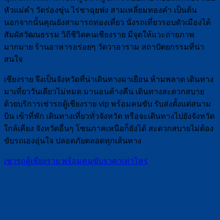
หัวแม่คำ วัดร่องขุ่น ไร่ชาฉุยฟง สามเหลี่ยมทองคำ เป็นต้น
นอกจากนั้นคุณยังสามารถท่องเที่ยว นั่งรถเที่ยวรอบตัวเมืองได้
สัมผัสวัฒนธรรม วิถีชีวิตคนเชียงราย มีจุดให้แวะถ่ายภาพ
มากมาย ร้านอาหารอร่อยๆ วัดวาอาราม สถาปัตยกรรมที่น่า
สนใจ
เชียงราย จึงเป็นจังหวัดที่น่าเดินทางมาเยือน ห้ามพลาด เดินทาง
มาเที่ยววันเดียวไม่หมด มานอนค้างคืน เดินทางสะดวกสบาย
ด้วยบริการเช่ารถตู้เชียงราย vip พร้อมคนขับ รับส่งตั้งแต่สนาม
บิน เข้าที่พัก เดินทางเที่ยวทั่วจังหวัด หรือจะเดินทางไปยังจังหวัด
ใกล้เคียง จังหวัดอื่นๆ โซนภาคเหนือก็ยังได้ สะดวกสบายไม่ต้อง
ขับรถเองอุ่นใจ ปลอดภัยตลอดทุกเส้นทาง
เช่ารถตู้เชียงราย พร้อมคนขับราคาเท่าไหร่