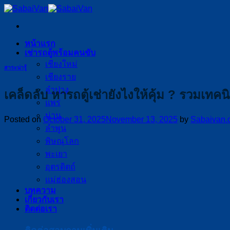
Skip
to
content
หน้าแรก
เช่ารถตู้พร้อมคนขับ
เชียงใหม่
สาระน่ารู้
เชียงราย
ลำปาง
เคล็ดลับ หารถตู้เช่ายังไงให้คุ้ม ? รวมเท
แพร่
น่าน
Posted on
October 31, 2025
November 13, 2025
by
Sabaivan.
ลำพูน
พิษณุโลก
พะเยา
อุตรดิตถ์
แม่ฮ่องสอน
บทความ
เกี่ยวกับเรา
ติดต่อเรา