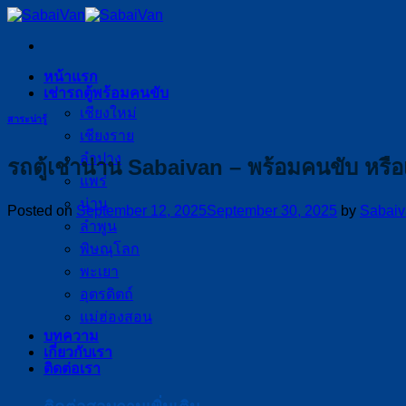
Skip
to
content
หน้าแรก
เช่ารถตู้พร้อมคนขับ
เชียงใหม่
สาระน่ารู้
เชียงราย
ลำปาง
รถตู้เช่าน่าน Sabaivan – พร้อมคนขับ หรื
แพร่
น่าน
Posted on
September 12, 2025
September 30, 2025
by
Sabaiv
ลำพูน
พิษณุโลก
พะเยา
อุตรดิตถ์
แม่ฮ่องสอน
บทความ
เกี่ยวกับเรา
ติดต่อเรา