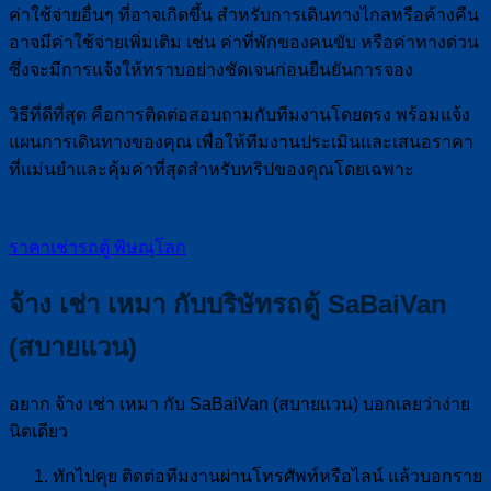
ค่าใช้จ่ายอื่นๆ ที่อาจเกิดขึ้น สำหรับการเดินทางไกลหรือค้างคืน
อาจมีค่าใช้จ่ายเพิ่มเติม เช่น ค่าที่พักของคนขับ หรือค่าทางด่วน
ซึ่งจะมีการแจ้งให้ทราบอย่างชัดเจนก่อนยืนยันการจอง
วิธีที่ดีที่สุด คือการติดต่อสอบถามกับทีมงานโดยตรง พร้อมแจ้ง
แผนการเดินทางของคุณ เพื่อให้ทีมงานประเมินและเสนอราคา
ที่แม่นยำและคุ้มค่าที่สุดสำหรับทริปของคุณโดยเฉพาะ
ราคาเช่ารถตู้ พิษณุโลก
จ้าง เช่า เหมา กับบริษัทรถตู้ SaBaiVan
(สบายแวน)
อยาก จ้าง เช่า เหมา กับ SaBaiVan (สบายแวน) บอกเลยว่าง่าย
นิดเดียว
ทักไปคุย ติดต่อทีมงานผ่านโทรศัพท์หรือไลน์ แล้วบอกราย