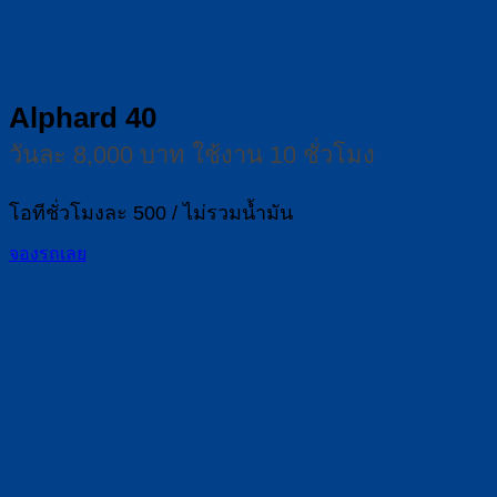
Alphard 40
วันละ 8,000 บาท ใช้งาน 10 ชั่วโมง
โอทีชั่วโมงละ 500 / ไม่รวมน้ำมัน
จองรถเลย