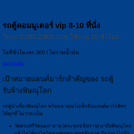
รถตู้คอมมูเตอร์ vip 8-10 ที่นั่ง
วันละ 2,000-2,500 บาท ใช้งาน 10 ชั่วโมง
โอทีชั่วโมงละ 300 / ไม่รวมน้ำมัน
จองรถเลย
เป้าหมายแลนด์มาร์กสำคัญของ รถตู้
รับจ้างพิษณุโลก
รถตู้นําเที่ยวพิษณุโลก พร้อมพาคุณไปเช็กอินแลนด์มาร์กฮิตๆ
ได้ทุกที่ ไม่ว่าจะเป็น
วัดพระศรีรัตนมหาธาตุ (พระพุทธชินราช) มาถึงพิษณุโลก
แล้วไม่ได้มาไหว้หลวงพ่อพระพุทธชินราช ถือว่ามาไม่ถึง