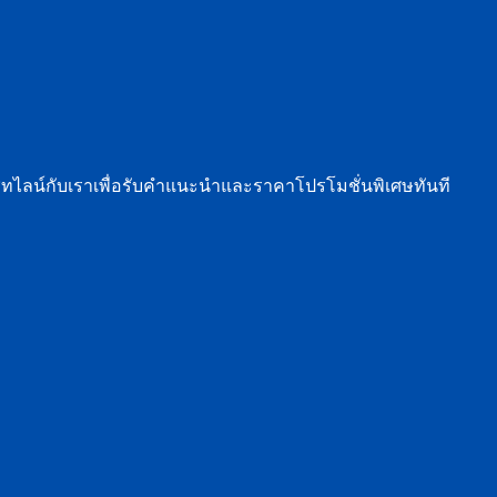
ชทไลน์กับเราเพื่อรับคำแนะนำและราคาโปรโมชั่นพิเศษทันที