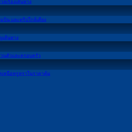
No
วลเรื่องเส้นทาง
Comments
รถ
on
ตู้
เช่า
No
ามบิน และทริปใกล้เคียง
สำหรับ
Comments
รถ
on
งาน
ตู้
เช่า
สัมมนา
No
าญเส้นทาง
ไป
Comments
รถ
เชียงใหม่
on
ดอย
ตู้
รับ
เช่า
อิน
No
ปส่วนตัวและครอบครัว
ราย
ส่ง
Comments
รถ
ทน
on
วัน
ทีม
ตู้
นท์
เช่า
เชียงใหม่
No
งาน
าคเหนือหรูหราในราคาคุ้ม
เชียงใหม่
จาก
Comments
รถ
เหมาะ
ลูกค้า
ไป
on
เชียงใหม่
ตู้
กับ
และ
เช่า
ปาย
เที่ยว
รับ
เที่ยว
ผู้
รถ
เดิน
สบาย
ส่ง
รอบ
บริหาร
ตู้
ทาง
ไม่
สนาม
เมือง
อย่าง
VIP
สบาย
ต้อง
บิน
รับ
พร้อม
เป็น
ขึ้น
กังวล
เชียงใหม่
ส่ง
คน
ระบบ
กับ
เรื่อง
เดิน
สนาม
ขับ